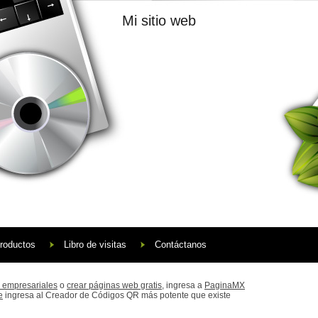
Mi sitio web
roductos
Libro de visitas
Contáctanos
 empresariales
o
crear páginas web gratis,
ingresa a
PaginaMX
e
ingresa al Creador de Códigos QR más potente que existe