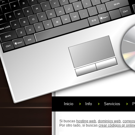
Inicio
Info
Servicios
P
Si buscas
hosting web,
dominios web,
correos
Por otro lado, si buscas
crear códigos qr onlin